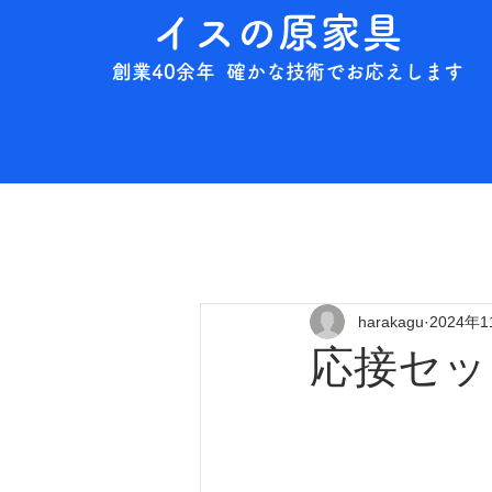
イスの原家具
創業40余年 確かな技術でお応えします
harakagu
2024年
応接セッ