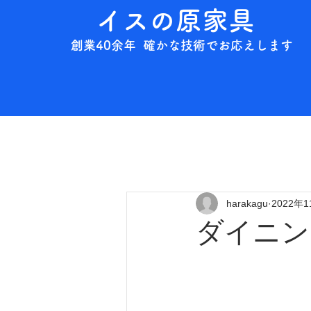
イスの原家具
創業40余年 確かな技術でお応えします
harakagu
2022年
ダイニン