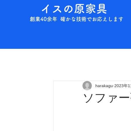
イスの原家具
創業40余年 確かな技術でお応えします
harakagu
2023年
ソファ